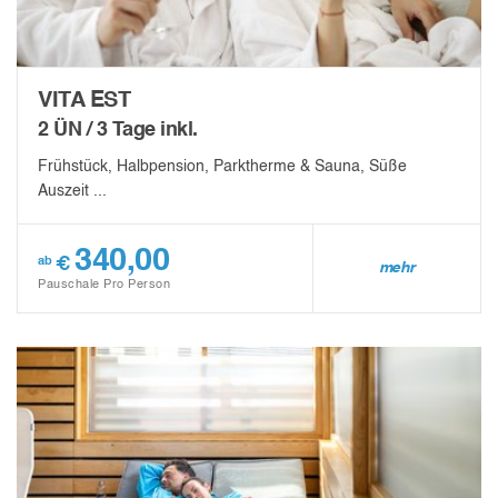
VITA EST
2 ÜN / 3 Tage inkl.
Frühstück, Halbpension, Parktherme & Sauna, Süße
Auszeit ...
340,00
€
ab
mehr
Pauschale Pro Person