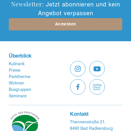
Newsletter:
Jetzt abonnieren und kein
Angebot verpassen
Anmelden
Überblick
Kulinarik
Preise
Parktherme
Wohnen
Busgruppen
Seminare
Kontakt
Thermenstraße 21,
8490 Bad Radkersburg