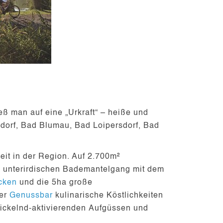
eß man auf eine „Urkraft“ – heiße und
sdorf, Bad Blumau, Bad Loipersdorf, Bad
keit in der Region. Auf
2.700m²
n
unterirdischen Bademantelgang
mit dem
ecken
und die 5ha große
der
Genussbar
kulinarische Köstlichkeiten
rickelnd-aktivierenden
Aufgüssen
und