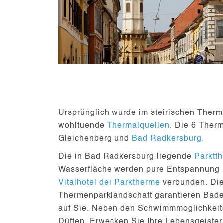
Ursprünglich wurde im steirischen Ther
wohltuende
Thermalquellen
. Die 6 Ther
Gleichenberg und
Bad Radkersburg.
Die in Bad Radkersburg liegende
Parktt
Wasserfläche
werden pure Entspannung u
Vitalhotel der Parktherme
verbunden. Di
Thermenparklandschaft garantieren Bade
auf Sie. Neben den Schwimmmöglichkeit
Düften
. Erwecken Sie Ihre Lebensgeister