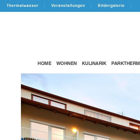
Thermalwasser
Veranstaltungen
Bildergalerie
HOME
WOHNEN
KULINARIK
PARKTHERM
VITALHOTEL DER PARKTHERME
2026