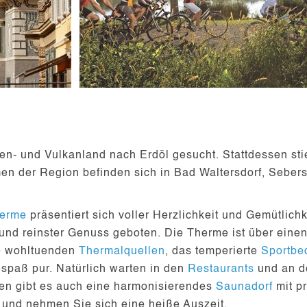
men- und Vulkanland nach
Erdöl
gesucht. Stattdessen sti
men der Region befinden sich in Bad Waltersdorf, Seber
herme
präsentiert sich voller Herzlichkeit und Gemütlich
nd reinster Genuss geboten. Die Therme ist über eine
e wohltuenden
Thermalquellen
, das temperierte
Sportb
spaß pur. Natürlich warten in den
Restaurants
und an 
en gibt es auch eine harmonisierendes
Saunadorf
mit p
 und nehmen Sie sich eine heiße Auszeit.