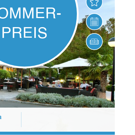
ANGEBOTE
SOMME
VERANSTALTUNG
PREIS
ONLINE BUCHEN
2 Nächte
ab nur
€
248,-
p.P.
n