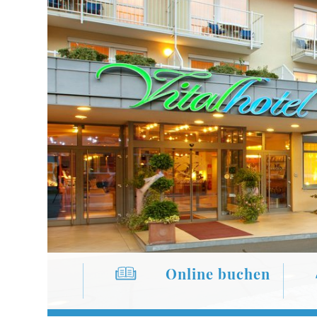
SOMMER-
PREIS
2 Nächte
ab nur
€
248,-
p.P.
Online buchen