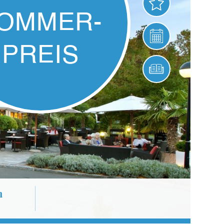
ANGEBOTE
VERANSTALTUNG
ONLINE BUCHEN
2 Nächte
ab nur
€
248,-
p.P.
n