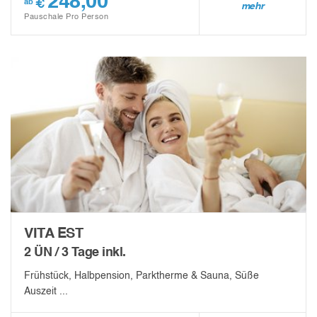
248,00
€
ab
mehr
Pauschale Pro Person
VITA EST
2 ÜN / 3 Tage inkl.
Frühstück, Halbpension, Parktherme & Sauna, Süße
Auszeit ...