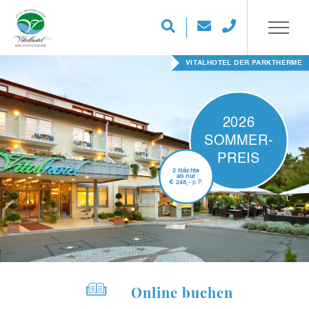
FAMILIEN-TIPP FÜR DIE FERIEN
2026
SOMMER-
PREIS
2 Nächte
ab nur
€
248,-
p.P.
Online buchen