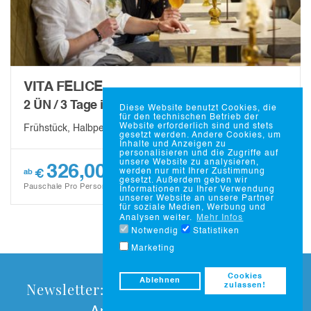
VITA FELICE
2 ÜN / 3 Tage inkl.
Diese Website benutzt Cookies, die
für den technischen Betrieb der
Website erforderlich sind und stets
Frühstück, Halbpension, Parktherme & Sauna ...
gesetzt werden. Andere Cookies, um
Inhalte und Anzeigen zu
personalisieren und die Zugriffe auf
unsere Website zu analysieren,
326,00
werden nur mit Ihrer Zustimmung
€
ab
mehr
gesetzt. Außerdem geben wir
Pauschale Pro Person
Informationen zu Ihrer Verwendung
unserer Website an unsere Partner
für soziale Medien, Werbung und
Analysen weiter.
Mehr Infos
Notwendig
Statistiken
Marketing
Cookies
Ablehnen
Newsletter:
zulassen!
Jetzt abonnieren und kein