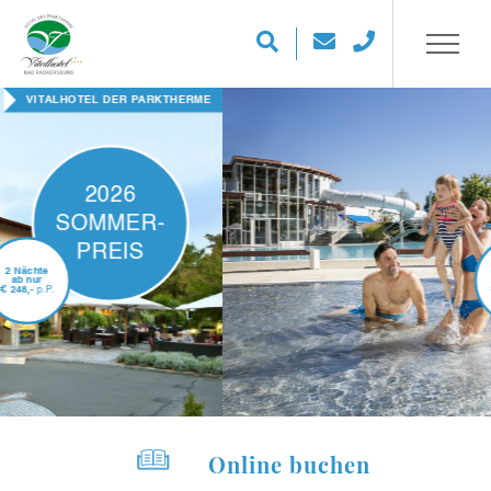
FAMILIEN-TIPP FÜR DIE FERIEN
2026
SOMMER-
PREIS
2 Nächte
ab nur
€
248,-
p.P.
Online buchen