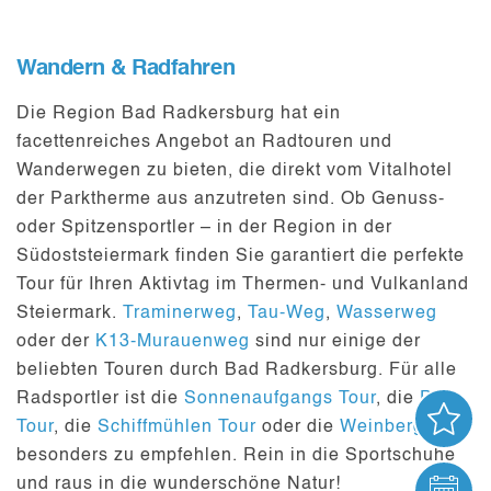
Wandern & Radfahren
Die Region Bad Radkersburg hat ein
facettenreiches Angebot an
Radtouren
und
Wanderwegen
zu bieten, die direkt vom Vitalhotel
der Parktherme aus anzutreten sind. Ob Genuss-
oder Spitzensportler – in der Region in der
Südoststeiermark
finden Sie garantiert die perfekte
Tour für Ihren
Aktivtag
im Thermen- und Vulkanland
Steiermark.
Traminerweg
,
Tau-Weg
,
Wasserweg
oder der
K13-Murauenweg
sind nur einige der
beliebten Touren durch Bad Radkersburg. Für alle
Radsportler ist die
Sonnenaufgangs Tour
, die
Ptju-
AN
Tour
, die
Schiffmühlen Tour
oder die
Weinberg Tour
besonders zu empfehlen. Rein in die Sportschuhe
und raus in die wunderschöne Natur!
VER