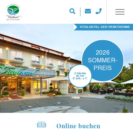
FAMILIEN-TIPP FÜR DIE FERIEN
2026
SOMMER-
PREIS
2 Nächte
ab nur
€
248,-
p.P.
Online buchen