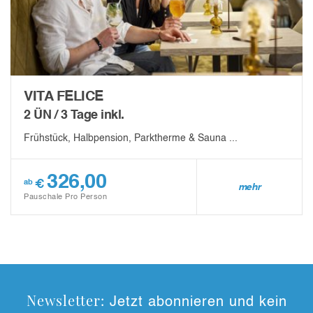
VITA FELICE
2 ÜN / 3 Tage inkl.
Frühstück, Halbpension, Parktherme & Sauna ...
326,00
€
ab
mehr
Pauschale Pro Person
Newsletter:
Jetzt abonnieren und kein