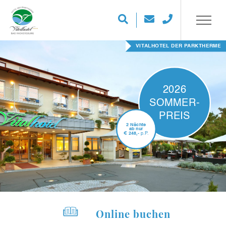
FAMILIEN-TIPP FÜR DIE FERIEN
2026
SOMMER-
PREIS
2 Nächte
ab nur
€
248,-
p.P.
Online buchen