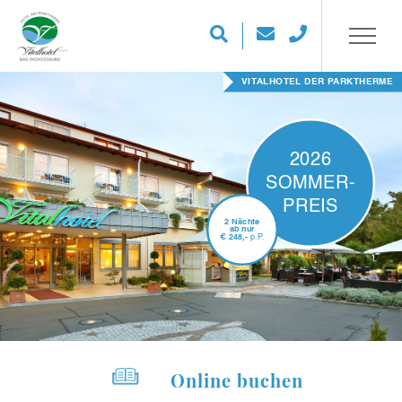
VITALHOTEL DER PARKTHERME
2026
SOMMER-
PREIS
2 Nächte
ab nur
€
248,-
p.P.
Online buchen