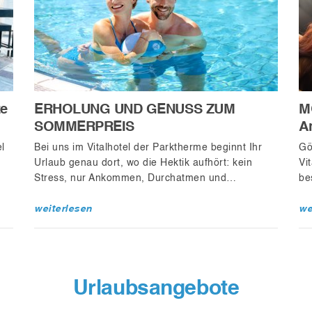
ze
ERHOLUNG UND GENUSS ZUM
M
SOMMERPREIS
A
l
Bei uns im Vitalhotel der Parktherme beginnt Ihr
Gö
Urlaub genau dort, wo die Hektik aufhört: kein
Vi
Stress, nur Ankommen, Durchatmen und…
be
weiterlesen
we
Urlaubsangebote