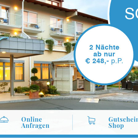
SOMMER-
PREIS
2 Nächte
ab nur
€
248,-
p.P.
Online
Gutschei
Anfragen
Shop