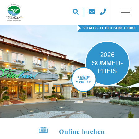
VITALHOTEL DER PARKTHERME
2026
SOMMER-
PREIS
2 Nächte
ab nur
€
248,-
p.P.
Online buchen