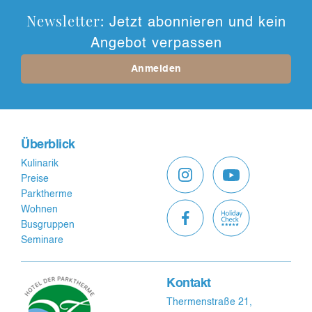
Newsletter:
Jetzt abonnieren und kein
Angebot verpassen
Anmelden
Überblick
Kulinarik
Preise
Parktherme
Wohnen
Busgruppen
Seminare
Kontakt
Thermenstraße 21,